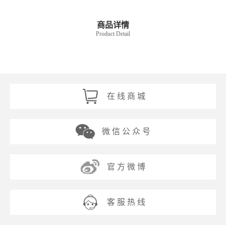
商品详情
Product Detail
在 线 商 城
微 信 公 众 号
官 方 微 博
客 服 热 线