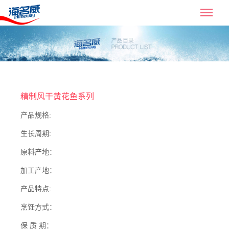
精制风干黄花鱼系列
产品规格:
生长周期:
原料产地：
加工产地：
产品特点:
烹饪方式：
保 质 期：