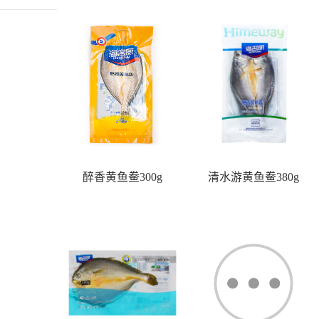
醉香黄鱼鲞300g
清水游黄鱼鲞380g