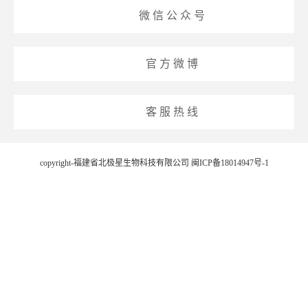
微 信 公 众 号
官 方 微 博
客 服 热 线
copyright-福建省北极星生物科技有限公司
闽ICP备18014947号-1